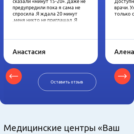
сказали «минут 15-20». Даже не
Доступн
предупредили пока
я сама не
врачи. У
спросила .Я ждала 20 минут
только 
,меня никто не приглашал .Я
спросила «сколько еще ?», ответ
«не знаю» Больше я ожидать не
могла ,так как в 15 часов у меня
свои дела .Я спросила реально
Анастасия
Алена
ли перезаписаться с
сохранением прайса ,сказали нет
и сумма на следующую запись
выше .Прием так и не состоялся
Оставить отзыв
Медицинские центры «Ваш